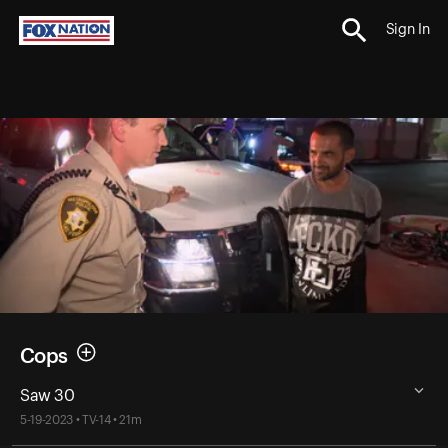
Sign In
Cops
Saw 30
5-19-2023 • TV-14 • 21m