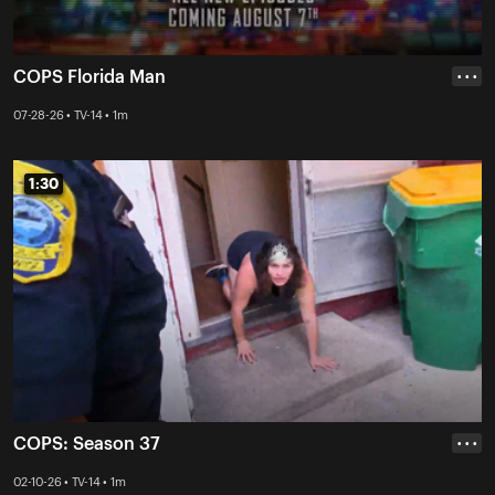
COPS Florida Man
• • •
07-28-26 • TV-14 • 1m
1:30
1:30
COPS: Season 37
• • •
02-10-26 • TV-14 • 1m