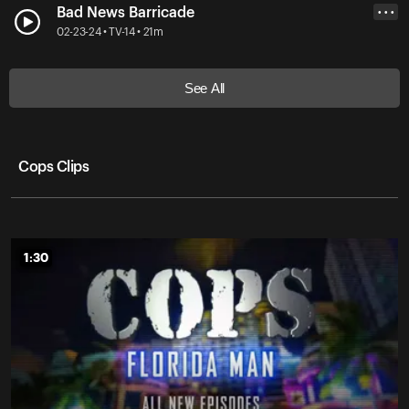
Bad News Barricade
• • •
02-23-24 • TV-14 • 21m
See All
Cops Clips
1:30
1:30