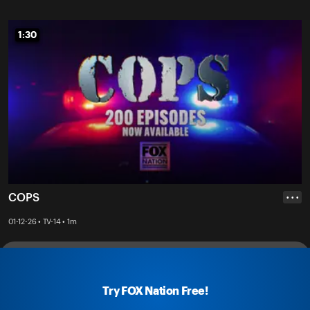
1:30
1:30
COPS
• • •
01-12-26 • TV-14 • 1m
See All
Try FOX Nation Free!